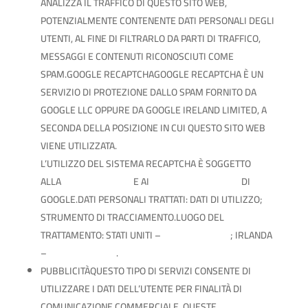
ANALIZZA IL TRAFFICO DI QUESTO SITO WEB,
POTENZIALMENTE CONTENENTE DATI PERSONALI DEGLI
UTENTI, AL FINE DI FILTRARLO DA PARTI DI TRAFFICO,
MESSAGGI E CONTENUTI RICONOSCIUTI COME
SPAM.GOOGLE RECAPTCHAGOOGLE RECAPTCHA È UN
SERVIZIO DI PROTEZIONE DALLO SPAM FORNITO DA
GOOGLE LLC OPPURE DA GOOGLE IRELAND LIMITED, A
SECONDA DELLA POSIZIONE IN CUI QUESTO SITO WEB
VIENE UTILIZZATA.
L’UTILIZZO DEL SISTEMA RECAPTCHA È SOGGETTO
ALLA
PRIVACY POLICY
E AI
TERMINI DI UTILIZZO
DI
GOOGLE.DATI PERSONALI TRATTATI: DATI DI UTILIZZO;
STRUMENTO DI TRACCIAMENTO.LUOGO DEL
TRATTAMENTO: STATI UNITI –
PRIVACY POLICY
; IRLANDA
–
PRIVACY POLICY
.
PUBBLICITÀQUESTO TIPO DI SERVIZI CONSENTE DI
UTILIZZARE I DATI DELL’UTENTE PER FINALITÀ DI
COMUNICAZIONE COMMERCIALE. QUESTE