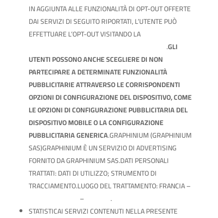
IN AGGIUNTA ALLE FUNZIONALITÀ DI OPT-OUT OFFERTE
DAI SERVIZI DI SEGUITO RIPORTATI, L’UTENTE PUÒ
EFFETTUARE L’OPT-OUT VISITANDO LA
PAGINA DI OPT-
OUT DELLA NETWORK ADVERTISING INITIATIVE
.
GLI
UTENTI POSSONO ANCHE SCEGLIERE DI NON
PARTECIPARE A DETERMINATE FUNZIONALITÀ
PUBBLICITARIE ATTRAVERSO LE CORRISPONDENTI
OPZIONI DI CONFIGURAZIONE DEL DISPOSITIVO, COME
LE OPZIONI DI CONFIGURAZIONE PUBBLICITARIA DEL
DISPOSITIVO MOBILE O LA CONFIGURAZIONE
PUBBLICITARIA GENERICA
.GRAPHINIUM (GRAPHINIUM
SAS)GRAPHINIUM È UN SERVIZIO DI ADVERTISING
FORNITO DA GRAPHINIUM SAS.DATI PERSONALI
TRATTATI: DATI DI UTILIZZO; STRUMENTO DI
TRACCIAMENTO.LUOGO DEL TRATTAMENTO: FRANCIA –
PRIVACY POLICY
–
OPT OUT
.
STATISTICAI SERVIZI CONTENUTI NELLA PRESENTE